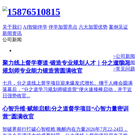
关于我们
AI智能伴学
伴学加盟亮点
六大加盟优势
案例见证
新闻资讯
公司新闻
>公司新闻
聚力线上督学赛道·锻造专业规划人才｜分之道学习
>行业新闻
>常见问题
规划师专业能力锻造营圆满收官
七月，分之道线上督学项目迎来爆发式增长。继千人峰会圆满
落幕后，“分之道学习规划师锻造营”便火速接棒启动，并于近
日强势收官...
心智升维·赋能启航|分之道督学项目“心智力量密训
营”圆满收官
智破界前行打破心智桎梏 唤醒内在力量2026年7月22-24日，