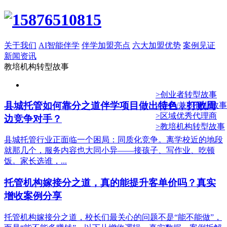
关于我们
AI智能伴学
伴学加盟亮点
六大加盟优势
案例见证
新闻资讯
教培机构转型故事
>创业者转型故事
县城托管如何靠分之道伴学项目做出特色，打败周
>宝妈/兼职创业故事
>区域优秀代理商
边竞争对手？
>教培机构转型故事
县城托管行业正面临一个困局：同质化竞争。离学校近的地段
就那几个，服务内容也大同小异——接孩子、写作业、吃顿
饭。家长选谁，...
托管机构嫁接分之道，真的能提升客单价吗？真实
增收案例分享
托管机构嫁接分之道，校长们最关心的问题不是“能不能做”，