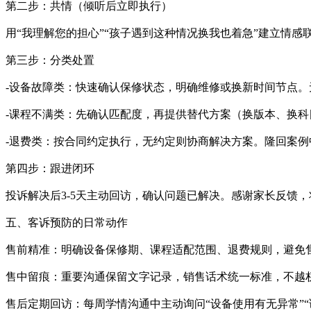
第二步：共情（倾听后立即执行）
用“我理解您的担心”“孩子遇到这种情况换我也着急”建立情
第三步：分类处置
-设备故障类：快速确认保修状态，明确维修或换新时间节点
-课程不满类：先确认匹配度，再提供替代方案（换版本、换科
-退费类：按合同约定执行，无约定则协商解决方案。隆回案例
第四步：跟进闭环
投诉解决后3-5天主动回访，确认问题已解决。感谢家长反馈
五、客诉预防的日常动作
售前精准：明确设备保修期、课程适配范围、退费规则，避免
售中留痕：重要沟通保留文字记录，销售话术统一标准，不越
售后定期回访：每周学情沟通中主动询问“设备使用有无异常”