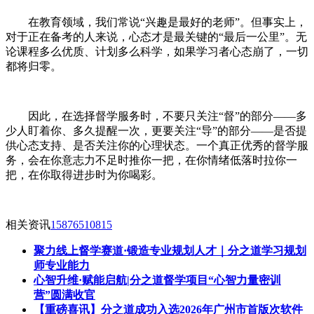
在教育领域，我们常说“兴趣是最好的老师”。但事实上，
对于正在备考的人来说，心态才是最关键的“最后一公里”。无
论课程多么优质、计划多么科学，如果学习者心态崩了，一切
都将归零。
因此，在选择督学服务时，不要只关注“督”的部分——多
少人盯着你、多久提醒一次，更要关注“导”的部分——是否提
供心态支持、是否关注你的心理状态。一个真正优秀的督学服
务，会在你意志力不足时推你一把，在你情绪低落时拉你一
把，在你取得进步时为你喝彩。
相关资讯
15876510815
聚力线上督学赛道·锻造专业规划人才｜分之道学习规划
师专业能力
心智升维·赋能启航|分之道督学项目“心智力量密训
营”圆满收官
【重磅喜讯】分之道成功入选2026年广州市首版次软件