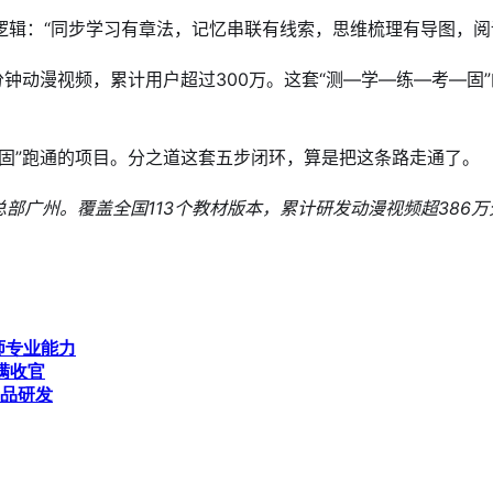
逻辑：“同步学习有章法，记忆串联有线索，思维梳理有导图，阅
6万分钟动漫视频，累计用户超过300万。这套“测—学—练—考—
固”跑通的项目。分之道这套五步闭环，算是把这条路走通了。
广州。覆盖全国113个教材版本，累计研发动漫视频超386万分钟，服
师专业能力
满收官
产品研发