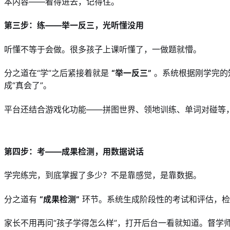
本内容——看得进去，记得住。
第三步：练——举一反三，光听懂没用
听懂不等于会做。很多孩子上课听懂了，一做题就懵。
分之道在“学”之后紧接着就是 
“举一反三”
 。系统根据刚学完
成“真会了”。
平台还结合游戏化功能——拼图世界、领地训练、单词对碰等
第四步：考——成果检测，用数据说话
学完练完，到底掌握了多少？不是靠感觉，是靠数据。
分之道有 
“成果检测”
 环节。系统生成阶段性的考试和评估，
家长不用再问“孩子学得怎么样”，打开后台一看就知道。督学