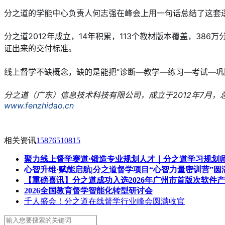
分之道的学能中心负责人何志强在峰会上用一句话总结了这套
分之道2012年成立，14年积累，113个教材版本覆盖，38
证出来的交付标准。
线上督学不缺概念，缺的是能把“诊断—教学—练习—考试—巩
分之道（广东）信息技术科技有限公司，成立于2012年7月，总部
www.fenzhidao.cn
相关资讯
15876510815
聚力线上督学赛道·锻造专业规划人才｜分之道学习规划
心智升维·赋能启航|分之道督学项目“心智力量密训营”圆
【重磅喜讯】分之道成功入选2026年广州市首版次软件
2026全国教育督学智能化转型研讨会
千人盛会！分之道在线督学行业峰会圆满收官