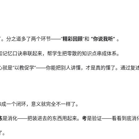
了。分之道多了两个环节——“
精彩回顾
”和 
“你说我听”
 。
和记忆口诀串联起来，帮学生把零散的知识点串成体系。
就是“以教促学”——你能把别人讲懂，才是真的懂了。通过复
串成一个闭环，意义就完全不一样了。
练
是消化——把装进去的东西用起来。
考
是验证——看看到底消
了。