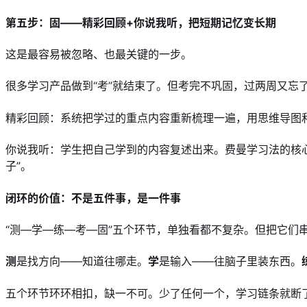
第五步：固——精彩回顾+你说我听，把短期记忆变长期
这是最容易被忽略、也最关键的一步。
很多学习产品做到“考”就结束了。但考完不巩固，过两周又忘
精彩回顾：系统把学过的重点内容重新梳理一遍，用思维导图
你说我听：学生把自己学到的内容复述出来。费曼学习法的核心
子”。
闭环的价值：不是五件事，是一件事
“测—学—练—考—固”五个环节，单独看都不复杂。但把它们
测
是找方向——知道往哪走。
学
是输入——往脑子里装东西。
五个环节环环相扣，缺一不可。少了任何一个，学习链条就断