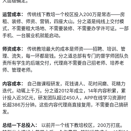
人层级确定。
运营成本：
 传统线下教培一个校区投入200万是常态——房
租、装修、师资、营销，四座大山。分之道是纯线上交付模
式，不需要租大场地、不需要装修、不需要办学许可证。一部
手机、一台展业机就能启动。
师资成本：
 传统教培最大的成本是师资——招聘、培训、管
理、流失，每一环都是钱。分之道总部有专门的督学师团队负
责所有学生的后端交付，代理商不需要自己招老师、培养老
师、管理老师。
内容成本：
 自己做课程研发，花钱请人、花时间磨、花精力
迭代，动辄上千万。分之道2012年成立，14年内容积累，累
计投入近3亿元，研发团队超过450人，APP在线学习资源时
长超386万分钟。这些内容代理商直接复用，不需要自己搞研
发。
总结一下总投入：
 以前开一个线下教培校区，200万打底。