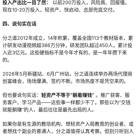
投入产出比一目了然：
 以前200万投入，风险高、回报慢。
现在10-20万投入，轻资产、快启动、总部兜底交付。
四、说句实在话
分之道2012年成立，14年积累，覆盖全国113个教材版本，累
计研发动漫视频超386万分钟，研发团队超过450人，累计投
入近3亿元。这些硬指标不是今年才有的，是一年年攒下来
的。
2026年5月新疆站、6月广州站，分之道连续举办两场代理商
创富峰会，场场爆满、签约不断。市场热度不是凭空来的。
但也要说句实话：
轻资产不等于“躺着赚钱”
 。推广获客、服
务客户、学习产品——这些事一样都少不了。那些以为“交钱
就能躺赚”的人，最后往往是最先出局的人。
如果你是有生源的教培机构、想轻资产入局教育的创业者、或
者想找个副业的普通人，分之道值得认真考察。但别只听别人