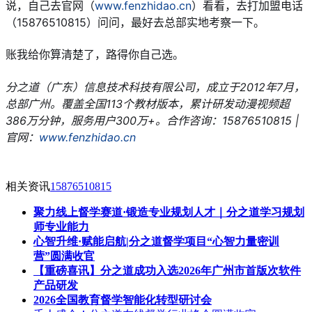
说，自己去官网（
www.fenzhidao.cn
）看看，去打加盟电话
（15876510815）问问，最好去总部实地考察一下。
账我给你算清楚了，路得你自己选。
分之道（广东）信息技术科技有限公司，成立于2012年7月，
总部广州。覆盖全国113个教材版本，累计研发动漫视频超
386万分钟，服务用户300万+。合作咨询：15876510815 | 
官网：
www.fenzhidao.cn
相关资讯
15876510815
聚力线上督学赛道·锻造专业规划人才｜分之道学习规划
师专业能力
心智升维·赋能启航|分之道督学项目“心智力量密训
营”圆满收官
【重磅喜讯】分之道成功入选2026年广州市首版次软件
产品研发
2026全国教育督学智能化转型研讨会