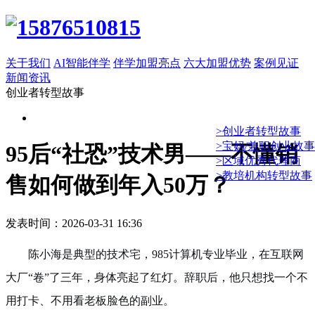
关于我们
AI智能伴学
伴学加盟亮点
六大加盟优势
案例见证
新闻资讯
创业者转型故事
>创业者转型故事
>宝妈/兼职创业故事
95后“社恐”技术男——不懂销
>区域优秀代理商
>教培机构转型故事
售如何做到年入50万？
发表时间：2026-03-31 16:36
陈小海是典型的技术宅，985计算机专业毕业，在互联网
大厂“卷”了三年，身体亮起了红灯。辞职后，他只想找一个不
用打卡、不用看老板脸色的副业。