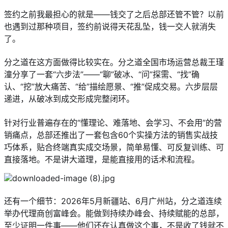
签约之前我最担心的就是——钱交了之后总部还管不管？以前
也遇到过那种项目，签约前说得天花乱坠，钱一交人就消失
了。
分之道在这方面做得比较实在。分之道全国市场运营总裁王瑾
潼分享了一套“六步法”——“聊”破冰、“问”探需、“找”确
认、“挖”放大痛苦、“给”描绘愿景、“推”促成交易。六步层层
递进，从破冰到成交形成完整闭环。
针对行业普遍存在的“懂理论、难落地、会学习、不会用”的营
销痛点，总部还推出了一套包含60个实操方法的销售实战技
巧体系，贴合终端真实成交场景，简单易懂、可反复训练、可
直接落地。不是讲大道理，是能直接用的话术和流程。
还有一个细节：2026年5月新疆站、6月广州站，分之道连续
举办代理商创富峰会。能做到持续办峰会、持续赋能的总部，
至少证明一件事——他们还在认真做这个事，不是收了钱就不