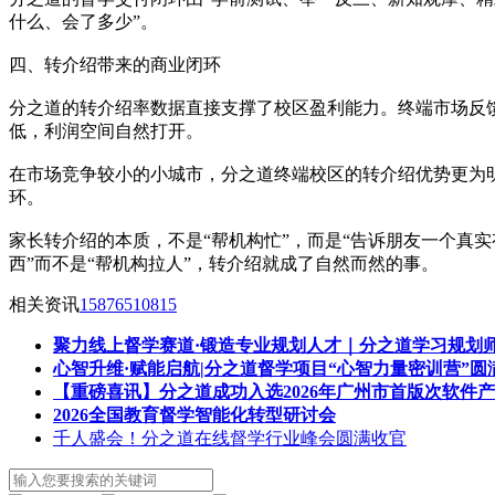
什么、会了多少”。
四、转介绍带来的商业闭环
分之道的转介绍率数据直接支撑了校区盈利能力。终端市场反馈显
低，利润空间自然打开。
在市场竞争较小的小城市，分之道终端校区的转介绍优势更为
环。
家长转介绍的本质，不是“帮机构忙”，而是“告诉朋友一个真
西”而不是“帮机构拉人”，转介绍就成了自然而然的事。
相关资讯
15876510815
聚力线上督学赛道·锻造专业规划人才｜分之道学习规划
心智升维·赋能启航|分之道督学项目“心智力量密训营”圆
【重磅喜讯】分之道成功入选2026年广州市首版次软件
2026全国教育督学智能化转型研讨会
千人盛会！分之道在线督学行业峰会圆满收官