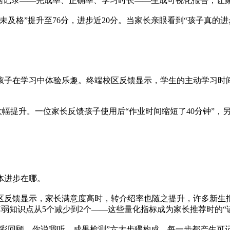
数据记录——完成率、正确率、学习时长——生成可视化报告，让
及格”提升至76分，进步近20分。当家长亲眼看到“孩子真的进
孩子在学习中体验乐趣。终端校区反馈显示，学生的主动学习时
大幅提升。一位家长反馈孩子使用后“作业时间缩短了40分钟”，
体进步在哪。
区反馈显示，家长满意度高时，转介绍率也随之提升，许多新生
、薄弱知识点从5个减少到2个——这些量化指标成为家长推荐时的“
彩回顾、你说我听、成果检测”六大步骤构成，每一步都产生可记