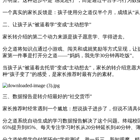
升明显。这种进步不是“感觉还行”，而是通过平台学习行为
一个真实的家长反馈是：孩子使用分之道仅半个月，成绩从“从未
二、让孩子从“被逼着学”变成“主动想学”
家长转介绍的第二个动力来源是孩子愿意学、学得进去。
分之道将知识点通过小游戏、闯关和成就奖励等方式呈现，让
家第一件事是打开分之道——“妈妈，我先学30分钟再吃饭”。
当孩子从“被逼着去托管”变成“主动想去”，家长的转介绍意愿
种“孩子变了”的感受，是家长推荐时最有力的素材。
三、数据报告是转介绍最好的“社交货币”
家长推荐时经常遇到一个尴尬：想说孩子进步了，但说不清具
分之道系统自动生成的学习数据报告解决了这个问题。终端校
65%提升到85%、每天专注学习时长从20分钟延长到40分钟
分之道的督学交付闭环由“学前测试、举一反三、新知观摩、精