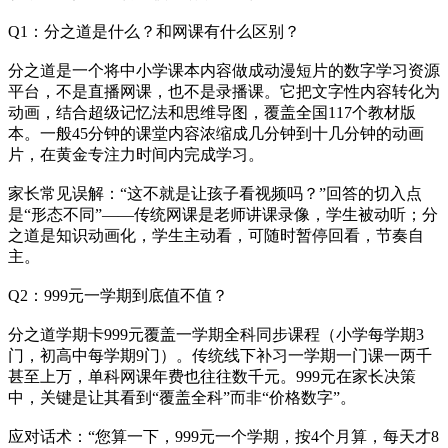
Q1：分之道是什么？和网课有什么区别？
分之道是一个将中小学课本内容做成动漫短片的数字学习资源
平台，不是直播网课，也不是录播课。它把文字性内容转化为
动画，结合超级记忆法和思维导图，覆盖全国117个教材版
本。一般45分钟的课堂内容浓缩成几分钟到十几分钟的动画
片，在黄金专注力时间内完成学习。
家长常见误解：“这不就是让孩子看视频吗？”回答的切入点
是“形态不同”——传统网课是老师讲课录像，学生被动听；分
之道是知识动画化，学生主动看，可随时暂停回看，节奏自
主。
Q2：999元一学期到底值不值？
分之道学期卡999元覆盖一学期全科同步课程（小学每学期3
门，初高中每学期9门）。传统线下补习一学期一门课一两千
甚至上万，单科网课年费也往往数千元。999元在家长决策
中，关键是让其看到“覆盖全科”而非“价格数字”。
应对话术：“您算一下，999元一个学期，按4个月算，每天才8