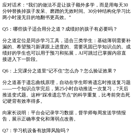
应对话术：“我们的做法不是让孩子额外多学，而是用每天30
分钟替换掉孩子发呆、磨蹭的无效时间。30分钟结构化学习比
两小时漫无目的地翻书更高效。”
Q5：哪些孩子适合用分之道？成绩好的孩子有必要吗？
分之道定位是同步学习工具，适合三类学生：基础薄弱需要补
漏的、希望预习新课跟上进度的、需要巩固已学知识点的。成
绩好的学生也可以用于预习和拓展，AI可跳过已掌握内容直
接进入下一阶段。
Q6：上完课分之道里“记不住”怎么办？怎么验证效果？
分之道基于遗忘曲线原理，自动在学生即将遗忘时推送复习题
——一个知识点学完后，第25小时自动推送一次复习，7天后
推送变式题。这种“踩准遗忘节点”的科学重复，比考前突击死
记硬背有效率得多。
向家长说明：平台会记录学习数据，督学师每周发送学情报
告，展示正确率变化和薄弱点改善。
Q7：学习机设备有故障风险吗？