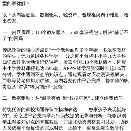
型的最优解？
以下从内容底座、数据驱动、轻资产、合规框架四个维度，给
出答案。
一、内容底座：113个教材版本、2506套课程包，解决“辅导不
了”的困局
传统托管的核心痛点是“一个老师面对多个年级、多版本教材
的学生，无力兼顾各科辅导”。分之道平台将中小学九大学科
知识点转化为动漫记忆课程，覆盖全国113个教材版本，匹配
中小学教材课程包达2506套，APP在线学习资源时长超386万
分钟。学生遇到不会的知识点，通过观看对应动漫课程解决，
而非等待老师排期讲解。当内容交付由平台完成，督学师的职
责就从“讲课”转为“陪伴+反馈”。
二、数据驱动：从“感觉有效”到“数据可见”，建立续费信任
传统托管的家校沟通停留在模糊表达——“您家孩子表现挺好
的”。分之道平台支持学习行为数据的记录与分析，能够识别
学生对各知识点的掌握程度，并据此动态调整复习计划。助教
人员依据平台反馈的完成时长、正确率、重复观看次数等数