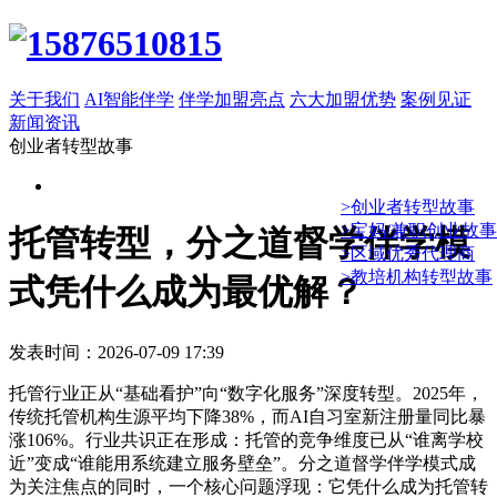
关于我们
AI智能伴学
伴学加盟亮点
六大加盟优势
案例见证
新闻资讯
创业者转型故事
>创业者转型故事
>宝妈/兼职创业故事
托管转型，分之道督学伴学模
>区域优秀代理商
>教培机构转型故事
式凭什么成为最优解？
发表时间：2026-07-09 17:39
托管行业正从“基础看护”向“数字化服务”深度转型。2025年，
传统托管机构生源平均下降38%，而AI自习室新注册量同比暴
涨106%。行业共识正在形成：托管的竞争维度已从“谁离学校
近”变成“谁能用系统建立服务壁垒”。分之道督学伴学模式成
为关注焦点的同时，一个核心问题浮现：它凭什么成为托管转