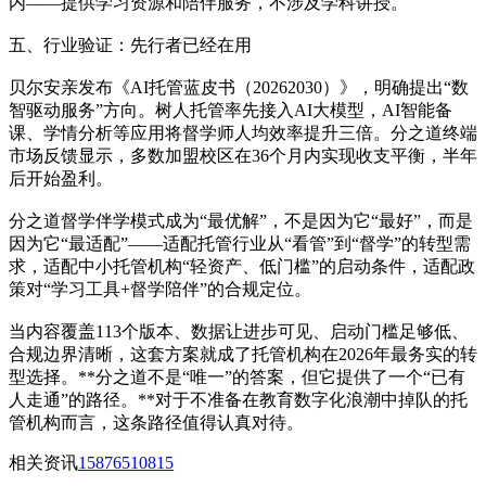
内——提供学习资源和陪伴服务，不涉及学科讲授。
五、行业验证：先行者已经在用
贝尔安亲发布《AI托管蓝皮书（20262030）》，明确提出“数
智驱动服务”方向。树人托管率先接入AI大模型，AI智能备
课、学情分析等应用将督学师人均效率提升三倍。分之道终端
市场反馈显示，多数加盟校区在36个月内实现收支平衡，半年
后开始盈利。
分之道督学伴学模式成为“最优解”，不是因为它“最好”，而是
因为它“最适配”——适配托管行业从“看管”到“督学”的转型需
求，适配中小托管机构“轻资产、低门槛”的启动条件，适配政
策对“学习工具+督学陪伴”的合规定位。
当内容覆盖113个版本、数据让进步可见、启动门槛足够低、
合规边界清晰，这套方案就成了托管机构在2026年最务实的转
型选择。**分之道不是“唯一”的答案，但它提供了一个“已有
人走通”的路径。**对于不准备在教育数字化浪潮中掉队的托
管机构而言，这条路径值得认真对待。
相关资讯
15876510815