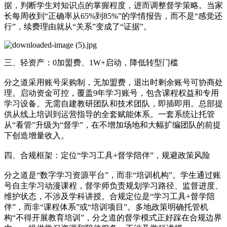
据，判断学生对知识点的掌握程度，进而调整督学策略。当家
长每周收到“正确率从65%到85%”的学情报告，而不是“感觉还
行”，续费理由就从“关系”变成了“证据”。
三、轻资产：0加盟费、1W+启动，降低转型门槛
分之道采用账号采购制，无加盟费，退出时剩余账号可协商处
理。启动资金可控，覆盖9年学习账号，包含课程权益和专用
学习设备。无需自建教研团队和技术团队，即插即用。总部提
供从线上培训到运营指导的全套赋能体系。一套系统让托管
从“看管”升级为“督学”，在不增加场地和大幅扩编团队的前提
下创造增量收入。
四、合规框架：定位“学习工具+督学陪伴”，规避政策风险
分之道是“数字学习资源平台”，而非“培训机构”。学生通过账
号自主学习动漫课程，督学师负责规划学习路径、监督进度、
维护状态，不涉及学科讲授。合规定位是“学习工具+督学陪
伴”，而非“课程体系”或“培训项目”。多地政策明确托管机
构“不得开展教育培训”，分之道的督学模式正好踩在合规边界