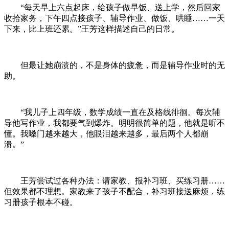
“每天早上六点起床，给孩子做早饭、送上学，然后回家
收拾家务，下午四点接孩子、辅导作业、做饭、哄睡……一天
下来，比上班还累。”王芳这样描述自己的日常。
但最让她崩溃的，不是身体的疲惫，而是辅导作业时的无
助。
“我儿子上四年级，数学成绩一直在及格线徘徊。每次辅
导他写作业，我都要气到爆炸。明明很简单的题，他就是听不
懂。我嗓门越来越大，他眼泪越来越多，最后两个人都崩
溃。”
王芳尝试过各种办法：请家教、报补习班、买练习册……
但效果都不理想。家教来了孩子不配合，补习班接送麻烦，练
习册孩子根本不碰。