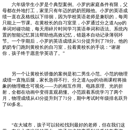
六年级学生小罗是个典型案例。小罗的家庭条件有限，父
母都在外地打工，家里只有年迈的奶奶照顾他。小罗的英语成
绩一直在及格线以下徘徊，因为学校英语老师是兼职的，每周
只能上一节课。在黄校长的自习室里，小罗通过分之道App的
单词对碰功能，每天用碎片时间学习英语单词和语法。系统内
置的智能记忆算法帮助他高效记忆，错题本自动记录薄弱环
节。一个学期后，小罗的英语成绩从51分提升到了78分。他的
奶奶专门跑到黄校长的自习室，拉着黄校长的手说：“谢谢
你，孩子终于愿意学英语了。”
另一个让黄校长骄傲的案例是初二男生小范。小范的物理
成绩一直拖后腿，家长急得不行。分之道App的动画课程将抽
象的物理概念可视化——力的相互作用、电路原理、光的折
射，全都在动画中变得直观易懂。小范跟着系统学习了两个
月，物理成绩从43分提升到了71分，期中考试时年级排名跃升
了60多名。
“在大城市，孩子可以轻松找到最好的老师，但在我们这