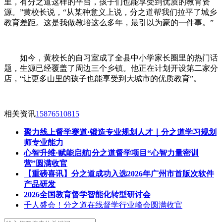
里，有分之道这样的平台，孩子们也能享受到优质的教育资
源。”黄校长说，“从某种意义上说，分之道帮我们拉平了城乡
教育差距。这是我做教培这么多年，最引以为豪的一件事。”
如今，黄校长的自习室成了全县中小学家长圈里的热门话
题，生源已经覆盖了周边三个乡镇。他正在计划开设第二家分
店，“让更多山里的孩子也能享受到大城市的优质教育”。
相关资讯
15876510815
聚力线上督学赛道·锻造专业规划人才｜分之道学习规划
师专业能力
心智升维·赋能启航|分之道督学项目“心智力量密训
营”圆满收官
【重磅喜讯】分之道成功入选2026年广州市首版次软件
产品研发
2026全国教育督学智能化转型研讨会
千人盛会！分之道在线督学行业峰会圆满收官