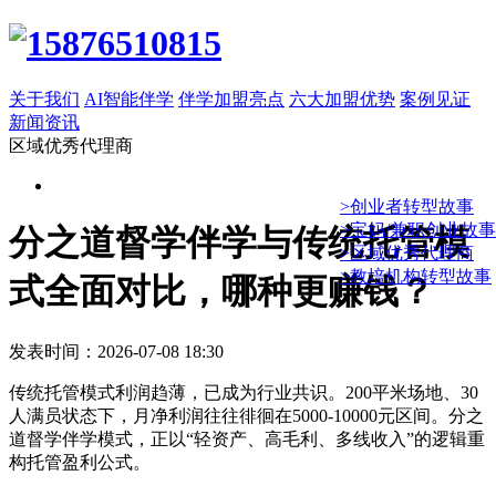
关于我们
AI智能伴学
伴学加盟亮点
六大加盟优势
案例见证
新闻资讯
区域优秀代理商
>创业者转型故事
>宝妈/兼职创业故事
分之道督学伴学与传统托管模
>区域优秀代理商
>教培机构转型故事
式全面对比，哪种更赚钱？
发表时间：2026-07-08 18:30
传统托管模式利润趋薄，已成为行业共识。200平米场地、30
人满员状态下，月净利润往往徘徊在5000-10000元区间。分之
道督学伴学模式，正以“轻资产、高毛利、多线收入”的逻辑重
构托管盈利公式。