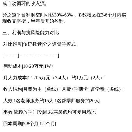
成自动循环的收入流。
分之道平台利润空间可达30%-63%，多数校区在3-6个月内实
现收支平衡，半年后开始盈利。
三、利润与抗风险能力对比
|对比维度|传统托管|分之道督学模式|
|----------|----------|----------------|
|启动成本|10-20万元|1W+|
|月人力成本|1.2-1.5万元（3-4人）|约1万元（2人）|
|收入结构|月费为主（单线）|月费+学期卡+督学费（多线）|
|人效|1名老师服务约15人|1名督学师服务约20人|
|平效|依赖放学时段|周末/寒暑假均可复用场地|
|回本周期|5-8个月|1-2个月|