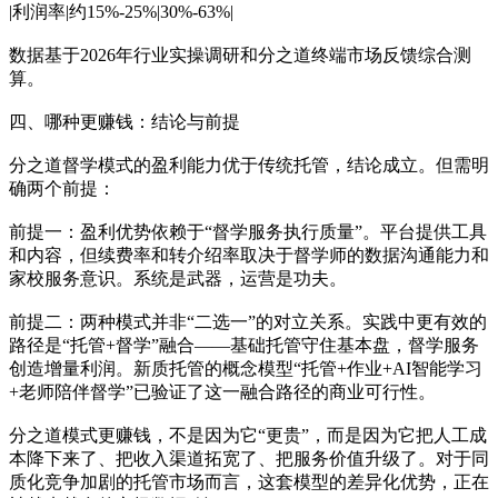
|利润率|约15%-25%|30%-63%|
数据基于2026年行业实操调研和分之道终端市场反馈综合测
算。
四、哪种更赚钱：结论与前提
分之道督学模式的盈利能力优于传统托管，结论成立。但需明
确两个前提：
前提一：盈利优势依赖于“督学服务执行质量”。平台提供工具
和内容，但续费率和转介绍率取决于督学师的数据沟通能力和
家校服务意识。系统是武器，运营是功夫。
前提二：两种模式并非“二选一”的对立关系。实践中更有效的
路径是“托管+督学”融合——基础托管守住基本盘，督学服务
创造增量利润。新质托管的概念模型“托管+作业+AI智能学习
+老师陪伴督学”已验证了这一融合路径的商业可行性。
分之道模式更赚钱，不是因为它“更贵”，而是因为它把人工成
本降下来了、把收入渠道拓宽了、把服务价值升级了。对于同
质化竞争加剧的托管市场而言，这套模型的差异化优势，正在