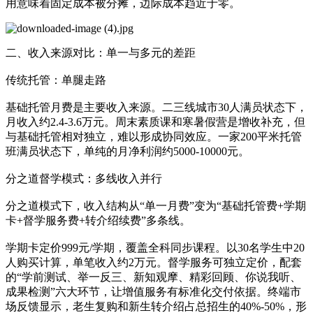
用意味着固定成本被分摊，边际成本趋近于零。
二、收入来源对比：单一与多元的差距
传统托管：单腿走路
基础托管月费是主要收入来源。二三线城市30人满员状态下，
月收入约2.4-3.6万元。周末素质课和寒暑假营是增收补充，但
与基础托管相对独立，难以形成协同效应。一家200平米托管
班满员状态下，单纯的月净利润约5000-10000元。
分之道督学模式：多线收入并行
分之道模式下，收入结构从“单一月费”变为“基础托管费+学期
卡+督学服务费+转介绍续费”多条线。
学期卡定价999元/学期，覆盖全科同步课程。以30名学生中20
人购买计算，单笔收入约2万元。督学服务可独立定价，配套
的“学前测试、举一反三、新知观摩、精彩回顾、你说我听、
成果检测”六大环节，让增值服务有标准化交付依据。终端市
场反馈显示，老生复购和新生转介绍占总招生的40%-50%，形