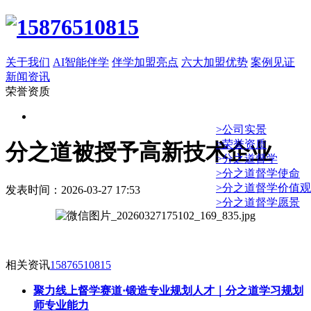
关于我们
AI智能伴学
伴学加盟亮点
六大加盟优势
案例见证
新闻资讯
荣誉资质
>公司实景
>荣誉资质
分之道被授予高新技术企业
>分之道督学
>分之道督学使命
>分之道督学价值观
发表时间：2026-03-27 17:53
>分之道督学愿景
相关资讯
15876510815
聚力线上督学赛道·锻造专业规划人才｜分之道学习规划
师专业能力