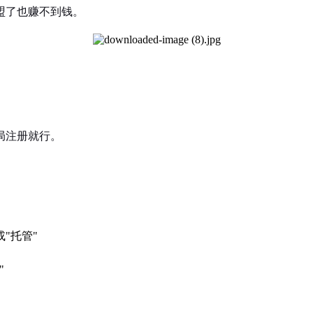
盟了也赚不到钱。
局注册就行。
"托管"
"