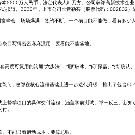
资本5500万人民币，法定代表人叶乃方
。公司获评高新技术企业
访报道。2020年，上市公司比音勒芬（股票代码：002832）
创富峰会，场场爆满、签约不断
。一个项目能不能做，看有多少
持条目写得密密麻麻没用，要看能不能落地
。
度可复用的沟通“六步法”：“聊”破冰、“问”探需、“找”确认、“
销痛点，总部在核心流程基础上进一步迭代升级，推出了包含60
线上督学项目的具体交付流程，涵盖学前测试、举一反三、新知
交付。
算
。不能只看启动成本，要算总账。