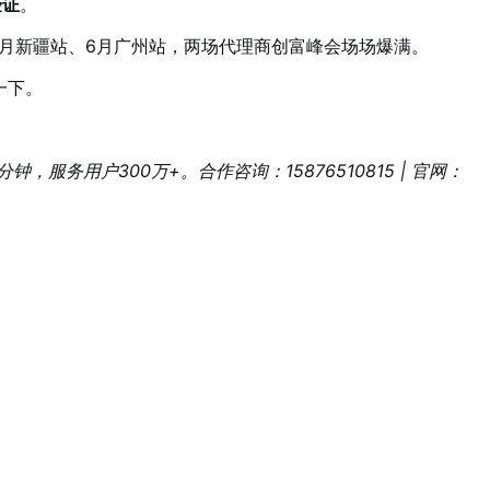
验证
。
6年5月新疆站、6月广州站，两场代理商创富峰会场场爆满。
一下。
务用户300万+。合作咨询：15876510815 | 官网：