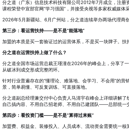
分之道（广东）信息技术科技有限公司2012年7月成立，注册
课程荣登中宣部官网“学习强国”，并接受央视等多家权威媒体采
2026年5月新疆站、6月广州站，分之道连续举办两场代理商
第三步：看运营扶持——是不是“能落地”
加盟的本质是买一套验证过的运营体系，不是买一块牌子
。扶
分之道在运营扶持上做了什么？
分之道全国市场运营总裁王瑾潼在2026年的峰会上，分享了一套高
从破冰到成交形成完整闭环。
针对行业普遍存在的“懂理论、难落地、会学习、不会用”的营
景，简单易懂、可反复训练、可直接落地
。
分之道副总经理兼交付中心负责人马清宇在峰会上详细讲解了
自己搞内容、不用自己招老师、不用自己建团队——总部统一
第四步：看投资门槛——是不是“算得过来账”
加盟费、权益金、装修投入、人员成本、流动资金需要统一核