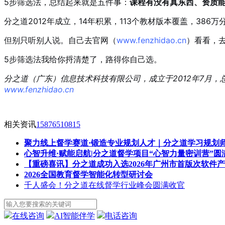
5步筛选法，总结起来就是五件事：
课程有没有真东西、资质
分之道2012年成立，14年积累，113个教材版本覆盖，38
但别只听别人说。自己去官网（
www.fenzhidao.cn
）看看，去
5步筛选法我给你捋清楚了，路得你自己选。
分之道（广东）信息技术科技有限公司，成立于2012年7月，总部
www.fenzhidao.cn
相关资讯
15876510815
聚力线上督学赛道·锻造专业规划人才｜分之道学习规划
心智升维·赋能启航|分之道督学项目“心智力量密训营”圆
【重磅喜讯】分之道成功入选2026年广州市首版次软件
2026全国教育督学智能化转型研讨会
千人盛会！分之道在线督学行业峰会圆满收官
在线咨询
AI智能伴学
电话咨询