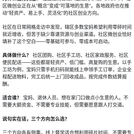
区微创业正在从“概念”变成“可落地的生意”。各地政府也在推
动“轻资产、易上手、灵活化”的社区创业方向。
社区在日常网格走访中发现，辖区多数宝妈希望利用零碎时间
就近增收，但苦于缺少靠谱货源与创业渠道。社区微创业恰好
填补了这个空白——零基础可参与、零成本可启动。
具体做什么？
 社区团购、社区手工坊、社区家政服务、社区
便民配送——这些都是轻资产、低门槛、高复购的生意。以手
工坊为例，宝妈只需手机扫码就能线上申领手工订单，企业全
程配送物料，完工后统一上门回收成品，按完成件数结算报
酬。
适合谁？
 宝妈、退休人员、想在家门口做点小生意的人。不
需要大额资金、不需要专业技能，但需要愿意跟人打交道。
说句实在话，三个方向怎么选？
三个方向各有侧重。线上督学适合想利用碎片时间、不需要专