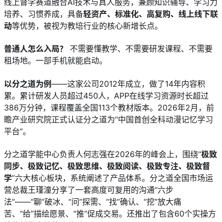
线上督学赛道融合AI技术与真人服务，兼顾知识辅导、学习力
培养、习惯养成，具备
轻资产、标准化、高复购、线上线下联
动
等优势，被视为教培行业的核心新增长点。
普通人怎么入局？
 不需要懂教学、不需要研发课程、不需要
租场地。一部手机就能启动。
以分之道为例
——这家公司2012年成立，做了14年内容积
累。累计研发人员超过450人，APP在线学习资源时长超过
386万分钟，课程覆盖全国113个教材版本。2026年2月，前
瞻产业研究院正式认证分之道为“中国首创全科动漫记忆学习
平台”。
分之道学能中心负责人何志强在2026年的峰会上，围绕“
极致
同步、极致记忆、极致思维、极致阅读、极致专注、极致督
学
”六大核心板块，系统阐述了产品体系。分之道全国市场运
营总裁王瑾潼分享了一套高度可复用的沟通“六步
法”——“聊”破冰、“问”探需、“找”确认、“挖”放大痛
苦、“给”描绘愿景、“推”促成交易。还推出了包含60个实操方