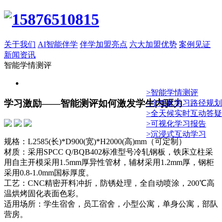
关于我们
AI智能伴学
伴学加盟亮点
六大加盟优势
案例见证
新闻资讯
智能学情测评
>智能学情测评
学习激励——智能测评如何激发学生内驱力
>个性化学习路径规划
>全天候实时互动答疑
>可视化学习报告
>沉浸式互动学习
规格：L2585(长)*D900(宽)*H2000(高)mm（可定制）
材质：采用SPCC Q/BQB402标准型号冷轧钢板，铁床立柱采
用自主开模采用1.5mm厚异性管材，辅材采用1.2mm厚，钢柜
采用0.8-1.0mm国标厚度。
工艺：CNC精密开料冲折，防锈处理，全自动喷涂，200℃高
温烘烤固化表面色彩。
适用场所：学生宿舍，员工宿舍，小型公寓，单身公寓，部队
营房。