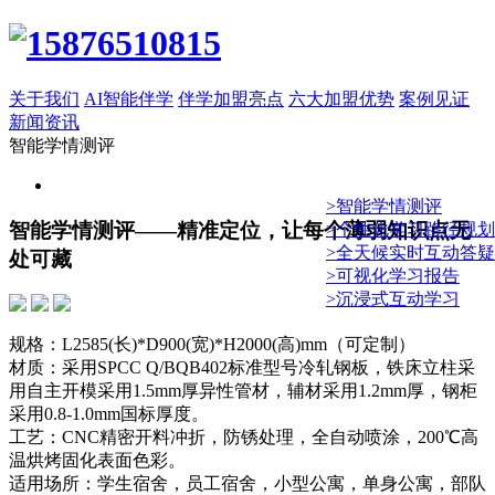
关于我们
AI智能伴学
伴学加盟亮点
六大加盟优势
案例见证
新闻资讯
智能学情测评
>智能学情测评
智能学情测评——精准定位，让每个薄弱知识点无
>个性化学习路径规划
>全天候实时互动答疑
处可藏
>可视化学习报告
>沉浸式互动学习
规格：L2585(长)*D900(宽)*H2000(高)mm（可定制）
材质：采用SPCC Q/BQB402标准型号冷轧钢板，铁床立柱采
用自主开模采用1.5mm厚异性管材，辅材采用1.2mm厚，钢柜
采用0.8-1.0mm国标厚度。
工艺：CNC精密开料冲折，防锈处理，全自动喷涂，200℃高
温烘烤固化表面色彩。
适用场所：学生宿舍，员工宿舍，小型公寓，单身公寓，部队