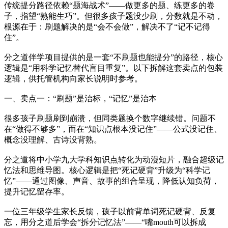
传统提分路径依赖“题海战术”——做更多的题、练更多的卷
子，指望“熟能生巧”。但很多孩子题没少刷，分数就是不动，
根源在于：刷题解决的是“会不会做”，解决不了“记不记得
住”。
分之道伴学项目提供的是一套“不刷题也能提分”的路径，核心
逻辑是“用科学记忆替代盲目重复”。以下拆解这套卖点的包装
逻辑，供托管机构向家长说明时参考。
一、卖点一：“刷题”是治标，“记忆”是治本
很多孩子刷题刷到崩溃，但同类题换个数字继续错。问题不
在“做得不够多”，而在“知识点根本没记住”——公式没记住、
概念没理解、古诗没背熟。
分之道将中小学九大学科知识点转化为动漫短片，融合超级记
忆法和思维导图。核心逻辑是把“死记硬背”升级为“科学记
忆”——通过图像、声音、故事的组合呈现，降低认知负荷，
提升记忆留存率。
一位三年级学生家长反馈，孩子以前背单词死记硬背、反复
忘，用分之道后学会“拆分记忆法”——“嘴mouth可以拆成