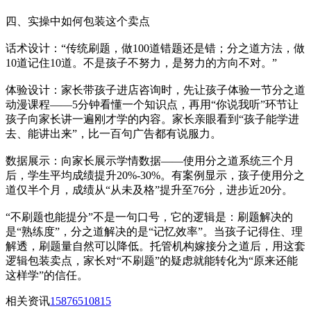
四、实操中如何包装这个卖点
话术设计：“传统刷题，做100道错题还是错；分之道方法，做
10道记住10道。不是孩子不努力，是努力的方向不对。”
体验设计：家长带孩子进店咨询时，先让孩子体验一节分之道
动漫课程——5分钟看懂一个知识点，再用“你说我听”环节让
孩子向家长讲一遍刚才学的内容。家长亲眼看到“孩子能学进
去、能讲出来”，比一百句广告都有说服力。
数据展示：向家长展示学情数据——使用分之道系统三个月
后，学生平均成绩提升20%-30%。有案例显示，孩子使用分之
道仅半个月，成绩从“从未及格”提升至76分，进步近20分。
“不刷题也能提分”不是一句口号，它的逻辑是：刷题解决的
是“熟练度”，分之道解决的是“记忆效率”。当孩子记得住、理
解透，刷题量自然可以降低。托管机构嫁接分之道后，用这套
逻辑包装卖点，家长对“不刷题”的疑虑就能转化为“原来还能
这样学”的信任。
相关资讯
15876510815