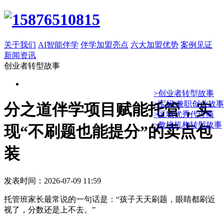
关于我们
AI智能伴学
伴学加盟亮点
六大加盟优势
案例见证
新闻资讯
创业者转型故事
>创业者转型故事
>宝妈/兼职创业故事
分之道伴学项目赋能托管，实
>区域优秀代理商
>教培机构转型故事
现“不刷题也能提分”的卖点包
装
发表时间：2026-07-09 11:59
托管班家长最常说的一句话是：“孩子天天刷题，眼睛都刷近
视了，分数还是上不去。”