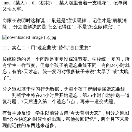
mou（某人）+th（桃花），某人嘴里含着一支桃花”，记单词
又快又牢。
向家长说明时这样说：“刷题是‘症状缓解’，记住才是‘病根消
除’。分之道解决的是‘怎么记得住’，不是‘怎么做得完’。”
二、卖点二：用“遗忘曲线”替代“盲目重复”
传统刷题的另一个问题是重复没踩准节奏。学校统一复习，所
有学生一样节奏。但每个孩子的遗忘曲线不同，有的24小时就
忘，有的3天才忘。统一复习对很多孩子来说“太早了”或“太晚
了”。
分之道AI基于学习行为数据，为每个孩子定制专属遗忘曲线
——判断学生将在24小时后开始遗忘，第25小时自动推送一道
复习题；7天后进入第二个遗忘节点，再来一道变式题。
有督学师反馈，学生以前背古诗“今天背明天忘”，用分之道AI
后“会在快忘的时候恰好出现，帮他拉回记忆”，两个月下来发
现能记住的东西越来越多。