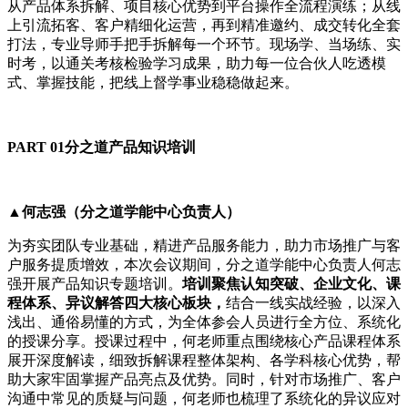
从产品体系拆解、项目核心优势到平台操作全流程演练；从线
上引流拓客、客户精细化运营，再到精准邀约、成交转化全套
打法，专业导师手把手拆解每一个环节。现场学、当场练、实
时考，以通关考核检验学习成果，助力每一位合伙人吃透模
式、掌握技能，把线上督学事业稳稳做起来。
PART 01分之道产品知识培训
▲何志强（分之道学能中心负责人）
为夯实团队专业基础，精进产品服务能力，助力市场推广与客
户服务提质增效，本次会议期间，分之道学能中心负责人何志
强开展产品知识专题培训。
培训聚焦认知突破、企业文化、课
程体系、异议解答四大核心板块，
结合一线实战经验，以深入
浅出、通俗易懂的方式，为全体参会人员进行全方位、系统化
的授课分享。授课过程中，何老师重点围绕核心产品课程体系
展开深度解读，细致拆解课程整体架构、各学科核心优势，帮
助大家牢固掌握产品亮点及优势。同时，针对市场推广、客户
沟通中常见的质疑与问题，何老师也梳理了系统化的异议应对