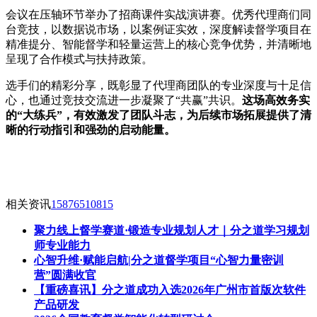
会议在压轴环节举办了招商课件实战演讲赛。优秀代理商们同
台竞技，以数据说市场，以案例证实效，深度解读督学项目在
精准提分、智能督学和轻量运营上的核心竞争优势，并清晰地
呈现了合作模式与扶持政策。
选手们的精彩分享，既彰显了代理商团队的专业深度与十足信
心，也通过竞技交流进一步凝聚了“共赢”共识。
这场高效务实
的“大练兵”，有效激发了团队斗志，为后续市场拓展提供了清
晰的行动指引和强劲的启动能量。
相关资讯
15876510815
聚力线上督学赛道·锻造专业规划人才｜分之道学习规划
师专业能力
心智升维·赋能启航|分之道督学项目“心智力量密训
营”圆满收官
【重磅喜讯】分之道成功入选2026年广州市首版次软件
产品研发