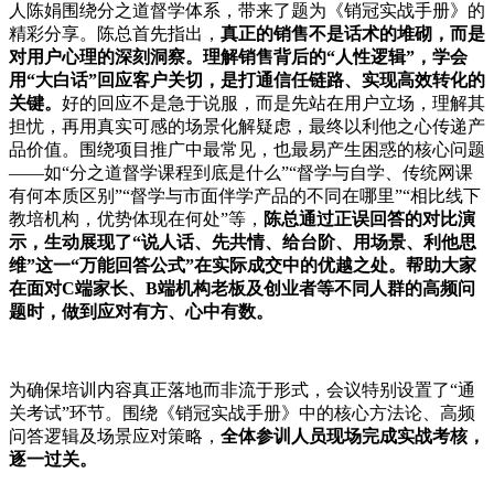
人陈娟围绕分之道督学体系，带来了题为《销冠实战手册》的
精彩分享。陈总首先指出，
真正的销售不是话术的堆砌，而是
对用户心理的深刻洞察。理解销售背后的“人性逻辑”，学会
用“大白话”回应客户关切，是打通信任链路、实现高效转化的
关键。
好的回应不是急于说服，而是先站在用户立场，理解其
担忧，再用真实可感的场景化解疑虑，最终以利他之心传递产
品价值。围绕项目推广中最常见，也最易产生困惑的核心问题
——如“分之道督学课程到底是什么”“督学与自学、传统网课
有何本质区别”“督学与市面伴学产品的不同在哪里”“相比线下
教培机构，优势体现在何处”等，
陈总通过正误回答的对比演
示，生动展现了“说人话、先共情、给台阶、用场景、利他思
维”这一“万能回答公式”在实际成交中的优越之处。帮助大家
在面对C端家长、B端机构老板及创业者等不同人群的高频问
题时，做到应对有方、心中有数。
为确保培训内容真正落地而非流于形式，会议特别设置了“通
关考试”环节。围绕《销冠实战手册》中的核心方法论、高频
问答逻辑及场景应对策略，
全体参训人员现场完成实战考核，
逐一过关。