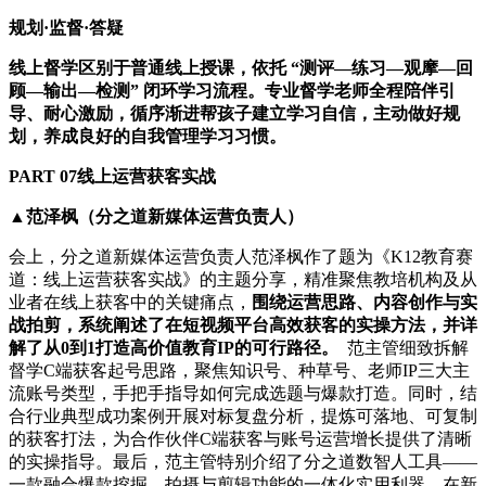
规划·监督·答疑
线上督学区别于普通线上授课，依托 “测评—练习—观摩—回
顾—输出—检测” 闭环学习流程。专业督学老师全程陪伴引
导、耐心激励，循序渐进帮孩子建立学习自信，主动做好规
划，养成良好的自我管理学习习惯。
PART 07线上运营获客实战
▲范泽枫（分之道新媒体运营负责人）
会上，分之道新媒体运营负责人范泽枫作了题为《K12教育赛
道：线上运营获客实战》的主题分享，精准聚焦教培机构及从
业者在线上获客中的关键痛点，
围绕运营思路、内容创作与实
战拍剪，系统阐述了在短视频平台高效获客的实操方法，并详
解了从0到1打造高价值教育IP的可行路径。
范主管细致拆解
督学C端获客起号思路，聚焦知识号、种草号、老师IP三大主
流账号类型，手把手指导如何完成选题与爆款打造。同时，结
合行业典型成功案例开展对标复盘分析，提炼可落地、可复制
的获客打法，为合作伙伴C端获客与账号运营增长提供了清晰
的实操指导。最后，范主管特别介绍了分之道数智人工具——
一款融合爆款挖掘、拍摄与剪辑功能的一体化实用利器。在新