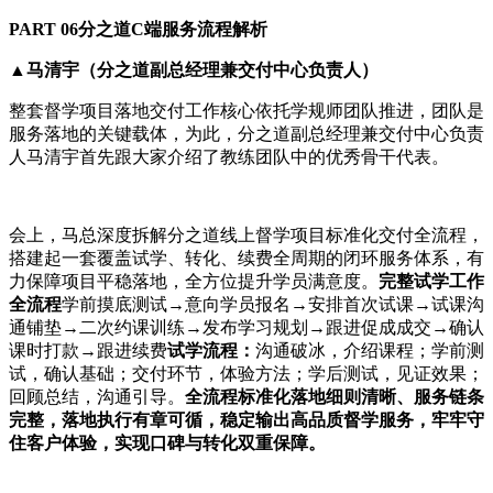
PART 06分之道C端服务流程解析
▲马清宇（分之道副总经理兼交付中心负责人）
整套督学项目落地交付工作核心依托学规师团队推进，团队是
服务落地的关键载体，为此，分之道副总经理兼交付中心负责
人马清宇首先跟大家介绍了教练团队中的优秀骨干代表。
会上，马总深度拆解分之道线上督学项目标准化交付全流程，
搭建起一套覆盖试学、转化、续费全周期的闭环服务体系，有
力保障项目平稳落地，全方位提升学员满意度。
完整试学工作
全流程
学前摸底测试→意向学员报名→安排首次试课→试课沟
通铺垫→二次约课训练→发布学习规划→跟进促成成交→确认
课时打款→跟进续费
试学流程：
沟通破冰，介绍课程；学前测
试，确认基础；交付环节，体验方法；学后测试，见证效果；
回顾总结，沟通引导。
全流程标准化落地细则清晰、服务链条
完整，落地执行有章可循，稳定输出高品质督学服务，牢牢守
住客户体验，实现口碑与转化双重保障。