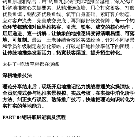
钓鱼原理相结合，用“钓鱼九步法”类比地推全流程，深入浅出
拆解地推核心关键要素。从精准选鱼塘、用心打窝蓄客、打磨
优质鱼饵，到配齐优质鱼线、筑牢自身基础、紧盯客户动态、
应对客户流失、完善成交兜底，再到做好长效保障，
每一个钓
鱼环节都精准对应地推拓客、引流、锁客、成交的核心动作，
层层递进、逐一拆解，让抽象的地推逻辑变得清晰易懂、可落
地、可复制。
最后，王老师结合校区实战经验，针对不同场景
和学员年级制定差异化策略，打破老旧地推效率低下的困境，
让传统地推焕发新活力，拓宽获客渠道、提升招生转化。
太拼了~吃饭空档都在演练
深耕地推技法
理论分享结束后，现场开启地推记忆力挑战赛通关实操演练，
全员沉浸式参与地推实景模拟、实战考核，在实操中消化所学
方法、纠正执行误区、熟练推广技巧，快速把理论知识转化为
实打实的落地能力。
PART 04销讲底层逻辑及流程