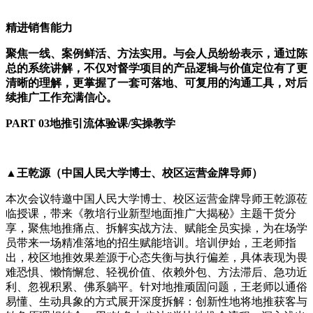
精进销售能力
聚焦一线、案例鲜活、方法实用。与会人员纷纷表示，通过陈
总的系统讲解，不仅对督学项目的产品逻辑与价值定位有了更
清晰的理解，更掌握了一套可落地、可复用的沟通工具，对后
续推广工作充满信心。
PART 03地推引流体验课/实操教学
▲王乾源（中国人民大学博士、校区运营金牌导师）
本次会议特邀中国人民大学博士、校区运营金牌导师王乾源莅
临授课，带来《教培行业新型地面推广大揭秘》主题干货分
享，聚焦地推痛点、拆解实战方法、赋能全员实操，为在场学
员带来一场精准落地的招生赋能培训。培训伊始，王老师指
出，校区地推效果差源于心态失衡与执行偏差，具体表现为畏
难恐惧、懒惰懈怠、轻视价值、依赖外包、方法滞后、急功近
利、忽视积累、佛系躺平。针对地推顽固问题，王老师以通俗
易懂、生动具象的方式展开深度拆解：创新性地将地推获客与