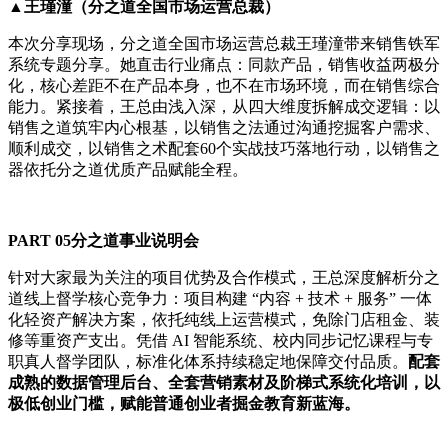
▲王瑾潼（分之道全国市场运营总裁）
本次分享现场，分之道全国市场运营总裁王瑾潼带来销售铁军
系统专题分享。她直击行业痛点：同款产品，销售收益两极分
化，核心差距不在产品本身，也不在市场环境，而在销售综合
能力。紧接着，王总由浅入深，从四大维度拆解成交逻辑：以
销售之道筑牢内心根基，以销售之法通过沟通挖掘客户需求、
顺利成交，以销售之术配套60个实战技巧落地行动，以销售之
器依托分之道优质产品赋能全程。
PART 05分之道事业说明会
针对大家最为关注的项目优势及合作模式，王总深度解析分之
道线上督学核心竞争力：项目构建 “内容 + 技术 + 服务” 一体
化轻资产解决方案，依托纯线上运营模式，免除门店租金、装
修等重资产支出。凭借 AI 智能系统、校内同步记忆课程与专
职真人督学团队，标准化体系持续稳定地保障交付品质。
配套
成熟的数据管理后台、全套营销素材及阶梯式系统化培训，以
极低创业门槛，赋能普通创业者掘金教育新蓝海。