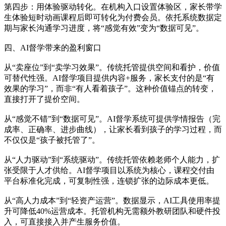
第四步：用体验驱动转化。在机构入口设置体验区，家长带学
生体验短时动画课程后即可转化为付费会员。依托系统数据定
期与家长沟通学习进度，将“感觉有效”变为“数据可见”。
四、AI督学带来的盈利窗口
从“卖座位”到“卖学习效果”。传统托管提供空间和看护，价值
可替代性强。AI督学项目提供内容+服务，家长支付的是“有
效果的学习”，而非“有人看着孩子”。这种价值锚点的转变，
直接打开了提价空间。
从“感觉不错”到“数据可见”。AI督学系统可提供学情报告（完
成率、正确率、进步曲线），让家长看到孩子的学习过程，而
不仅仅是“孩子被托管了”。
从“人力驱动”到“系统驱动”。传统托管依赖老师个人能力，扩
张受限于人才供给。AI督学项目以系统为核心，课程交付由
平台标准化完成，可复制性强，连锁扩张的边际成本更低。
从“高人力成本”到“轻资产运营”。数据显示，AI工具使用率提
升可降低40%运营成本。托管机构无需额外教研团队和硬件投
入，可直接接入并产生服务价值。