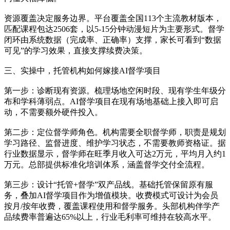
资源覆盖决定服务边界。平台覆盖全国113个主流教材版本，
匹配课程包达2506套，以5-15分钟动漫短片为主要形式。督学
闭环由系统数据（完成率、正确率）支撑，家长可看到“数据
可见”的学习效果，直接支撑续费决策。
三、实操中，托管机构如何嫁接AI督学项目
第一步：诊断现有资源。梳理场地空闲时段、现有学生年级分
布和学科薄弱点。AI督学项目在现有场地基础上接入即可启
动，不需要额外硬件投入。
第二步：定位督学师角色。机构需要全职督学师，职责是规划
学习路径、监督进度、维护学习状态，不需要教师资格证。据
行业数据显示，督学师在旺季月收入可达2万元，平均月入约1
万元。总部提供标准化培训体系，涵盖督学交付全流程。
第三步：设计“托管+督学”双产品线。基础托管保留原有服
务，叠加AI督学项目作为增值模块。收费模式可设计为会员
按月/按年收费，覆盖课程使用和督学服务。头部机构伴学产
品续费率普遍达65%以上，行业毛利率可维持在较高水平。