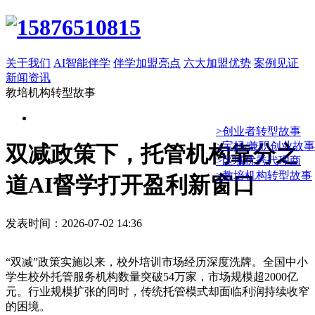
关于我们
AI智能伴学
伴学加盟亮点
六大加盟优势
案例见证
新闻资讯
教培机构转型故事
>创业者转型故事
>宝妈/兼职创业故事
双减政策下，托管机构靠分之
>区域优秀代理商
>教培机构转型故事
道AI督学打开盈利新窗口
发表时间：2026-07-02 14:36
“双减”政策实施以来，校外培训市场经历深度洗牌。全国中小
学生校外托管服务机构数量突破54万家，市场规模超2000亿
元。行业规模扩张的同时，传统托管模式却面临利润持续收窄
的困境。