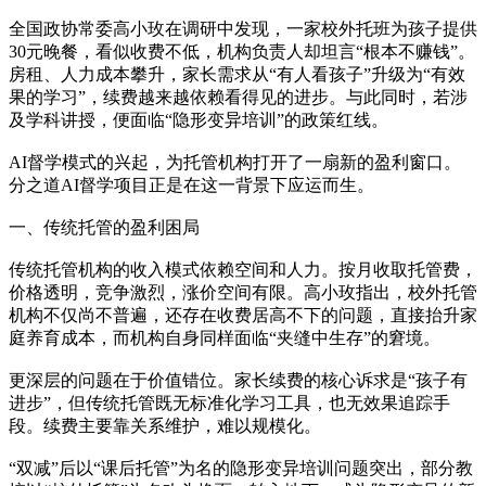
全国政协常委高小玫在调研中发现，一家校外托班为孩子提供
30元晚餐，看似收费不低，机构负责人却坦言“根本不赚钱”。
房租、人力成本攀升，家长需求从“有人看孩子”升级为“有效
果的学习”，续费越来越依赖看得见的进步。与此同时，若涉
及学科讲授，便面临“隐形变异培训”的政策红线。
AI督学模式的兴起，为托管机构打开了一扇新的盈利窗口。
分之道AI督学项目正是在这一背景下应运而生。
一、传统托管的盈利困局
传统托管机构的收入模式依赖空间和人力。按月收取托管费，
价格透明，竞争激烈，涨价空间有限。高小玫指出，校外托管
机构不仅尚不普遍，还存在收费居高不下的问题，直接抬升家
庭养育成本，而机构自身同样面临“夹缝中生存”的窘境。
更深层的问题在于价值错位。家长续费的核心诉求是“孩子有
进步”，但传统托管既无标准化学习工具，也无效果追踪手
段。续费主要靠关系维护，难以规模化。
“双减”后以“课后托管”为名的隐形变异培训问题突出，部分教