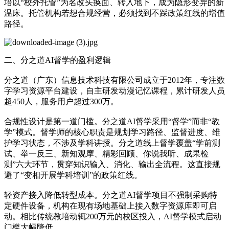
培以“校外托管”为名改头换面、转入地下，成为隐形变异的新
温床。托管机构若想合规经营，必须找到不踩政策红线的增值
路径。
二、分之道AI督学的盈利逻辑
分之道（广东）信息技术科技有限公司成立于2012年，专注数
字学习资源平台建设，自主研发动漫记忆课程，累计研发人员
超450人，服务用户超过300万。
合规性设计是第一道门槛。分之道AI督学采用“督学”而非“教
学”模式。督学师的核心职责是规划学习路径、监督进度、维
护学习状态，不涉及学科讲授。分之道线上督学覆盖“学前测
试、举一反三、新知观摩、精彩回顾、你说我听、成果检
测”六大环节，贯穿知识输入、消化、输出全流程。这直接规
避了“变相开展学科培训”的政策红线。
轻资产接入降低转型成本。分之道AI督学项目不强制采购特
定硬件设备，机构在现有场地基础上接入数字资源库即可启
动。相比传统教培动辄200万元的校区投入，AI督学模式启动
门槛大幅降低。