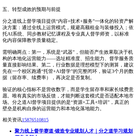
五、转型成效的预期与前提
分之道线上督学项目提供“内容+技术+服务”一体化的轻资产解
决方案：通过全线上运营模式，规避高额租金与装修投入；依
托AI系统、同步教材记忆课程及专业真人督学师资，以标准
化内容保障教学质量稳定。
需明确两点：第一，系统是“武器”，但能否产生效果取决于机
构的本地化运营能力——选址精准度、招生能力、督学服务质
量直接影响结果。第二，行业数据是理想模型下的测算，建议
先在一个校区跑通“托管+AI督学”的完整闭环，验证3个月的数
据（留存率、续费率），再决定是否复制。
验证的核心指标不是营收数字，而是学生留存率和家长续费意
愿。唯有真实的市场反馈，才能判断这套模式是否适配本地市
场。分之道AI督学项目提供的是“资源+工具+培训”，真正的
壁垒是机构自身的运营能力和本地化落地能力。
相关资讯
15876510815
聚力线上督学赛道·锻造专业规划人才｜分之道学习规划