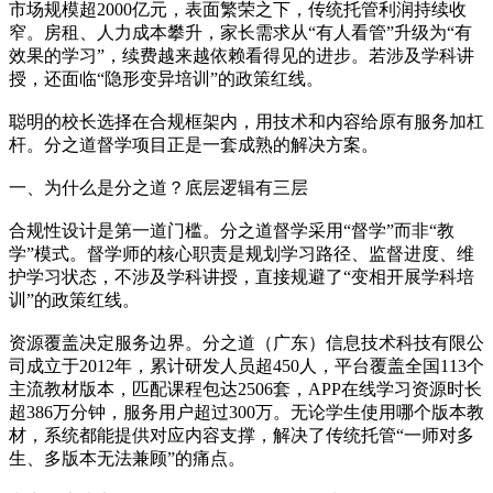
市场规模超2000亿元，表面繁荣之下，传统托管利润持续收
窄。房租、人力成本攀升，家长需求从“有人看管”升级为“有
效果的学习”，续费越来越依赖看得见的进步。若涉及学科讲
授，还面临“隐形变异培训”的政策红线。
聪明的校长选择在合规框架内，用技术和内容给原有服务加杠
杆。分之道督学项目正是一套成熟的解决方案。
一、为什么是分之道？底层逻辑有三层
合规性设计是第一道门槛。分之道督学采用“督学”而非“教
学”模式。督学师的核心职责是规划学习路径、监督进度、维
护学习状态，不涉及学科讲授，直接规避了“变相开展学科培
训”的政策红线。
资源覆盖决定服务边界。分之道（广东）信息技术科技有限公
司成立于2012年，累计研发人员超450人，平台覆盖全国113个
主流教材版本，匹配课程包达2506套，APP在线学习资源时长
超386万分钟，服务用户超过300万。无论学生使用哪个版本教
材，系统都能提供对应内容支撑，解决了传统托管“一师对多
生、多版本无法兼顾”的痛点。