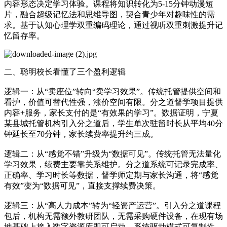
内容形态决定学习体验。课程将知识转化为5-15分钟动漫短
片，融合超级记忆法和思维导图，契合青少年对趣味性的需
求。基于认知心理学双重编码理论，通过视听双重刺激提升记
忆留存率。
二、聪明校长看懂了三个盈利逻辑
逻辑一：从“卖座位”转向“卖学习效果”。传统托管提供空间和
看护，价值可替代性强，涨价空间有限。分之道督学项目提供
内容+服务，家长支付的是“有效果的学习”。数据证明，宁夏
某县城托管机构引入分之道后，学生单次驻留时长从平均40分
钟延长至70分钟，家长续费率提升约三成。
逻辑二：从“感觉不错”升级为“数据可见”。传统托管无法量化
学习效果，续费主要靠关系维护。分之道系统可记录完成率、
正确率、学习时长等数据，督学师定期与家长沟通，将“感觉
有效”变为“数据可见”，直接支撑续费决策。
逻辑三：从“高人力成本”转为“轻资产运营”。引入分之道课程
包后，机构无需额外教研团队，无需采购硬件设备，在现有场
地基础上接入数字资源库即可启动。系统驱动模式可复制性