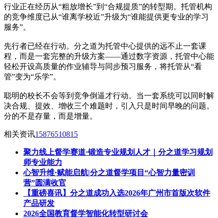
行业正在经历从“粗放增长”到“合规提质”的转型期。托管机构
的竞争维度已从“谁离学校近”升级为“谁能提供更专业的学习
服务”。
先行者已经在行动。分之道为托管中心提供的远不止一套课
程，而是一套完整的升级方案——通过数字资源，托管中心能
轻松开设高质量的作业辅导与同步预习服务，将托管从“看
管”变为“乐学”。
聪明的校长不会等到竞争倒逼才行动。当一套系统可以同时解
决合规、提效、增收三个难题时，引入只是时间早晚的问题。
分的不是存量，而是增量。
相关资讯
15876510815
聚力线上督学赛道·锻造专业规划人才｜分之道学习规划
师专业能力
心智升维·赋能启航|分之道督学项目“心智力量密训
营”圆满收官
【重磅喜讯】分之道成功入选2026年广州市首版次软件
产品研发
2026全国教育督学智能化转型研讨会