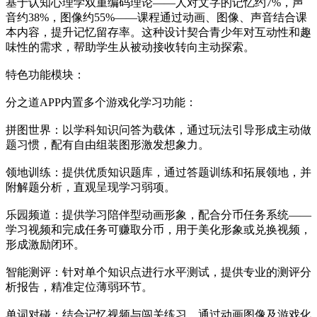
基于认知心理学双重编码理论——人对文字的记忆约7%，声
音约38%，图像约55%——课程通过动画、图像、声音结合课
本内容，提升记忆留存率。这种设计契合青少年对互动性和趣
味性的需求，帮助学生从被动接收转向主动探索。
特色功能模块：
分之道APP内置多个游戏化学习功能：
拼图世界：以学科知识问答为载体，通过玩法引导形成主动做
题习惯，配有自由组装图形激发想象力。
领地训练：提供优质知识题库，通过答题训练和拓展领地，并
附解题分析，直观呈现学习弱项。
乐园频道：提供学习陪伴型动画形象，配合分币任务系统——
学习视频和完成任务可赚取分币，用于美化形象或兑换视频，
形成激励闭环。
智能测评：针对单个知识点进行水平测试，提供专业的测评分
析报告，精准定位薄弱环节。
单词对碰：结合记忆视频与闯关练习，通过动画图像及游戏化