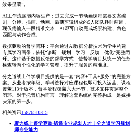
效果显著”。
AI工作流赋能内容生产：过去完成一节动画课程需要文案编
剧、分镜、插画、动画、后期剪辑组成的5人团队耗时两周，
现仅需输入一段精准文本，AI即可自动完成场景构建、角色
匹配与动作合成。
数据驱动的督学闭环：平台通过AI数据分析技术为学生构建
专属学习画像，依托“诊断—规划—学习—反馈—优化”完整闭
环。这种基于数据反馈的督学方式，使督学项目从统一的任务
检查转向个性化的学习管理，提升了服务的精准度。
分之道线上伴学项目提供的是一套“内容+工具+服务”的完整方
案。从业者按年级、学科选择对应课程包即可投入运营。课程
覆盖113个版本，督学流程覆盖六大环节，技术支撑贯穿整个
闭环。对于托管机构而言，理解这套系统的完整构成，是嫁接
决策的第一步。
相关资讯
15876510815
聚力线上督学赛道·锻造专业规划人才｜分之道学习规划
师专业能力