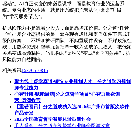
驱动”。AI真正改变的未必是课堂，而是教育行业的运营系
统。复合业态的本质，就是用系统把托管从“小饭桌”升级
为“学习服务节点”。
抗风险能力不是靠减少投入，而是靠增加价值。分之道“托管
+伴学”复合业态提供的是一套在现有场地和资质条件下完成升
级的方案——不增加教研团队、不购置硬件设备、不踩政策红
线，用数字资源和督学服务把单一收入变成多元收入，把低频
关系变成高频粘性。当机构从“卖座位”变成“卖学习效果”，抗
风险能力自然翻倍。
相关资讯
15876510815
聚力线上督学赛道·锻造专业规划人才｜分之道学习规划
师专业能力
心智升维·赋能启航|分之道督学项目“心智力量密训
营”圆满收官
【重磅喜讯】分之道成功入选2026年广州市首版次软件
产品研发
2026全国教育督学智能化转型研讨会
千人盛会！分之道在线督学行业峰会圆满收官