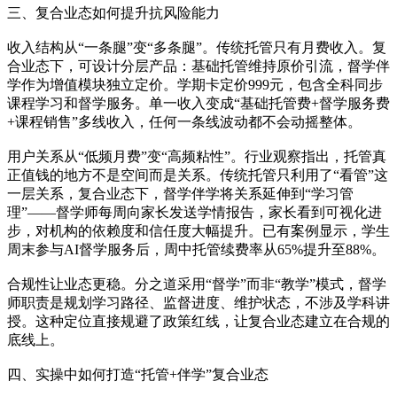
三、复合业态如何提升抗风险能力
收入结构从“一条腿”变“多条腿”。传统托管只有月费收入。复
合业态下，可设计分层产品：基础托管维持原价引流，督学伴
学作为增值模块独立定价。学期卡定价999元，包含全科同步
课程学习和督学服务。单一收入变成“基础托管费+督学服务费
+课程销售”多线收入，任何一条线波动都不会动摇整体。
用户关系从“低频月费”变“高频粘性”。行业观察指出，托管真
正值钱的地方不是空间而是关系。传统托管只利用了“看管”这
一层关系，复合业态下，督学伴学将关系延伸到“学习管
理”——督学师每周向家长发送学情报告，家长看到可视化进
步，对机构的依赖度和信任度大幅提升。已有案例显示，学生
周末参与AI督学服务后，周中托管续费率从65%提升至88%。
合规性让业态更稳。分之道采用“督学”而非“教学”模式，督学
师职责是规划学习路径、监督进度、维护状态，不涉及学科讲
授。这种定位直接规避了政策红线，让复合业态建立在合规的
底线上。
四、实操中如何打造“托管+伴学”复合业态