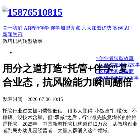
关于我们
AI智能伴学
伴学加盟亮点
六大加盟优势
案例见证
新闻资讯
教培机构转型故事
>创业者转型故事
>宝妈/兼职创业故事
用分之道打造“托管+伴学”复
>区域优秀代理商
>教培机构转型故事
合业态，抗风险能力瞬间翻倍
发表时间：2026-07-06 10:15
托管行业过去被习惯性低估。很多人觉得“小饭桌”门槛低、不
赚钱、没技术含量。但“双减”之后，行业最先恢复增长的恰恰
是托管。2025年，中国新增托管机构超过12万家，从教培创业
者到民办幼儿园经营者，大量人群涌入这个领域。