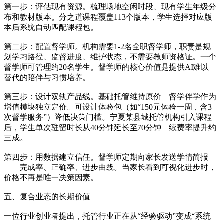
第一步：评估现有资源。梳理场地空闲时段、现有学生年级分
布和教材版本。分之道课程覆盖113个版本，学生选择对应版
本后系统自动匹配课程包。
第二步：配置督学师。机构需要1-2名全职督学师，职责是规
划学习路径、监督进度、维护状态，不需要教师资格证。一个
督学师可管理约20名学生。督学师的核心价值是提供AI难以
替代的陪伴与习惯培养。
第三步：设计双轨产品线。基础托管维持原价，督学伴学作为
增值模块独立定价。可设计体验包（如“150元体验一周，含3
次督学服务”）降低决策门槛。宁夏某县城托管机构引入课程
后，学生单次驻留时长从40分钟延长至70分钟，续费率提升约
三成。
第四步：用数据建立信任。督学师定期向家长发送学情简报
——完成率、正确率、进步曲线。当家长看到可视化进步时，
价格不再是唯一决策因素。
五、复合业态的长期价值
一位行业创业者提出，托管行业正在从“经验驱动”变成“系统