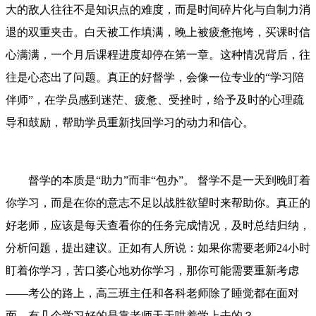
大的敌人往往不是知识点的难度，而是时间碎片化与自制力消
退的双重夹击。白天被工作填满，晚上被疲惫拖垮，买课时信
心满满，一个月后课程进度却停在第一章。这种情况背后，往
往是心态出了问题。真正的好督学，会像一位专业的“学习陪
伴师”，在学员感到迷茫、疲惫、受挫时，给予及时的心理疏
导和鼓励，帮助学员重新找回学习的动力和信心。
督学的本质是“助力”而非“包办”。 督学不是一天到晚盯着
你学习，而是在你的意志不足以战胜欲望时来帮助你。真正的
好老师，应该是每天查看你的任务完成情况，及时总结归纳，
分析问题，提出建议。正如有人所说：如果你需要老师24小时
盯着你学习，苦口婆心地劝你学习，那你可能需要重新考虑
——考公的路上，高三班主任和各科老师除了睡觉都在面对
面，有几个学习好的是靠老师天天哄着学上去的？