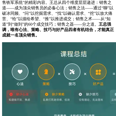
售铁军系统”的精彩内容。王总从四个维度层层递进：销售之
道——成为顶尖销售员的必备心法；销售之法——通过“聊”以
破冰同频、“问”以挖掘需求、“找”以确认需求、“挖”以放大痛
苦、“给”以描绘希望、“推”以推进成交；销售之术——从“知
道”到“做到”的60个成交技巧；销售之器——分之道。
王总强
调，唯有心法、策略、技巧与好产品四者有机结合，才能真正
成就一名顶尖销售。