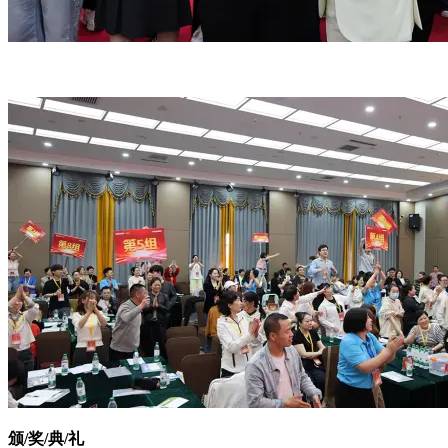
颁/奖/典/礼