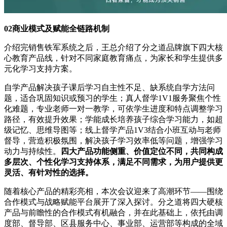
02商业模式及赋能全链路机制
介绍完销售铁军系统之后，王总介绍了分之道品牌旗下四大核
心教育产品线，针对不同家庭教育痛点，为家长和学生提供多
元化学习支持方案。
自学产品解决孩子课后学习自主性不足、缺系统自学方法问
题，适合巩固知识或预习的学生；真人督学1V1服务聚焦个性
化难题，专业老师一对一教学，可依学生进度和特点调整学习
路径，有效提升效果；学能成长培养孩子综合学习能力，如超
级记忆、思维导图等；线上督学产品1V3结合小班互动与老师
督导，营造积极氛围，解决孩子学习效率低等问题，增强学习
动力与持续性。
四大产品功能侧重、价值定位不同，共同构成
多层次、个性化学习支持体系，满足不同需求，为用户提供更
灵活、有针对性的选择。
随着核心产品的精彩亮相，本次会议迎来了高潮环节——围绕
合作模式与战略赋能平台展开了深入探讨。分之道将四大硬核
产品与前瞻性的合作模式有机融合，并在此基础上，依托由调
度部、督导部、区县服务中心、事业部、运营部等构成的全域