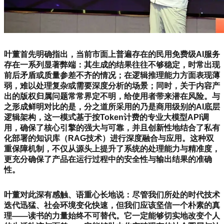
叶董首先明确指出，当前市面上普遍存在的民用免费级AI服务
存在一系列显著弊端：其生成的结果往往不够稳定，时常出现
前后矛盾或质量参差不齐的情况；在逻辑推理能力方面表现薄
弱，难以处理复杂或需要深度分析的场景；同时，关于内容产
出的版权归属问题常常界定不明，给使用者带来潜在风险。与
之形成鲜明对比的是，分之道所采用的乃是商用级别的AI底层
逻辑架构，这一模式基于按Token计费的专业大模型API调
用，确保了核心引擎的强大与可靠，并且创新性地结合了私有
化部署的知识库（RAG技术）进行深度融合与应用。这种双
重保障机制，不仅从源头上提升了系统的处理能力与精准度，
更充分确保了产品在运行过程中的安全性与输出结果的准确
性。
叶董对此深有感触、语重心长地说：尽管我们所处的时代技术
迭代迅猛、社会环境变化快速，但我们应该坚信一个朴素的真
理——读书的力量始终不可替代。它一定能够切实地改变个人