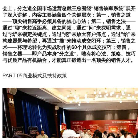
会上，分之道全国市场运营总裁王总围绕“销售铁军系统”展开
了深入讲解，内容主要涵盖四个关键层次：第一，销售之道
——顶尖销售高手必须具备的核心心法；第二，销售之法——
通过“聊”来拉近距离、建立同频，通过“问”来探明需求，通
过“找”来锁定关键点，通过“挖”来放大客户痛点，通过“给”来
构建愿景与希望，再通过“推”来推动成交闭环；第三，销售之
术——将理论转化为实战动作的60个具体成交技巧；第四，
销售之器——即产品本身“分之道”。唯有将心法、策略、技巧
与优质产品有机融合，才能真正锻造出一名顶尖的销售人才。
PART 05商业模式及扶持政策