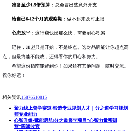
准备至少1.5倍预算
：总会冒出些意外开支
给自己6-12个月的观察期
：做不起来及时止损
心态放平
：这行赚钱没那么快，需要耐心积累
记住，加盟只是开始，不是终点。选对品牌能让你起点高
点，但最终能不能成，还得看你的用心和努力。
希望这份指南能帮到你！如果还有其他问题，随时交流。
祝你好运！
相关资讯
15876510815
聚力线上督学赛道·锻造专业规划人才｜分之道学习规划
师专业能力
心智升维·赋能启航|分之道督学项目“心智力量密训
营”圆满收官